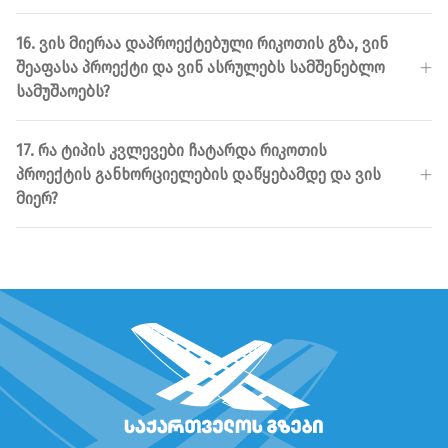
16. ᲕᲘᲡ ᲛᲘᲔᲠᲐᲐ ᲓᲐᲞᲠᲝᲔᲥᲢᲔᲑᲣᲚᲘ ᲠᲘᲙᲝᲗᲘᲡ ᲒᲖᲐ, ᲕᲘᲜ
ᲨᲔᲐᲤᲐᲡᲐ ᲞᲠᲝᲔᲥᲢᲘ ᲓᲐ ᲕᲘᲜ ᲐᲡᲠᲣᲚᲔᲑᲡ ᲡᲐᲛᲨᲔᲜᲔᲑᲚᲝ
ᲡᲐᲛᲣᲨᲐᲝᲔᲑᲡ?
17. ᲠᲐ ᲢᲘᲞᲘᲡ ᲙᲕᲚᲔᲕᲔᲑᲘ ᲩᲐᲢᲐᲠᲓᲐ ᲠᲘᲙᲝᲗᲘᲡ
ᲞᲠᲝᲔᲥᲢᲘᲡ ᲒᲐᲜᲮᲝᲠᲪᲘᲔᲚᲔᲑᲘᲡ ᲓᲐᲬᲧᲔᲑᲐᲛᲓᲔ ᲓᲐ ᲕᲘᲡ
ᲛᲘᲔᲠ?