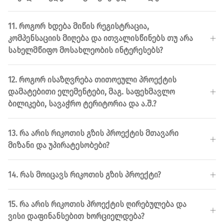
11. ᲠᲝᲒᲝᲠ ᲮᲓᲔᲑᲐ ᲛᲘᲬᲘᲡ ᲠᲔᲒᲘᲡᲢᲠᲐᲪᲘᲐ,
ᲙᲝᲛᲞᲔᲜᲡᲐᲪᲘᲘᲡ ᲛᲘᲦᲔᲑᲐ ᲓᲐ ᲘᲗᲕᲐᲚᲘᲡᲬᲘᲜᲔᲑᲡ ᲗᲣ ᲐᲠᲐ
ᲡᲐᲮᲔᲚᲛᲬᲘᲤᲝ ᲛᲝᲡᲐᲮᲚᲔᲝᲑᲘᲡ ᲘᲜᲢᲔᲠᲔᲡᲔᲑᲡ?
12. ᲠᲝᲒᲝᲠ ᲘᲡᲐᲖᲦᲕᲠᲔᲑᲐ ᲗᲘᲗᲝᲔᲣᲚᲘ ᲞᲠᲝᲔᲥᲢᲘᲡ
ᲓᲐᲛᲐᲢᲔᲑᲘᲗᲘ ᲔᲚᲔᲛᲔᲜᲢᲔᲑᲘ, ᲛᲐᲒ. ᲡᲐᲤᲔᲮᲛᲐᲕᲚᲝ
ᲑᲘᲚᲘᲙᲔᲑᲘ, ᲡᲐᲕᲐᲭᲠᲝ ᲢᲔᲠᲘᲢᲝᲠᲘᲐ ᲓᲐ Ა.Შ.?
13. ᲠᲐ ᲐᲠᲘᲡ ᲠᲘᲙᲝᲗᲘᲡ ᲒᲖᲘᲡ ᲞᲠᲝᲔᲥᲢᲘᲡ ᲛᲗᲐᲕᲐᲠᲘ
ᲛᲘᲖᲐᲜᲘ ᲓᲐ ᲣᲞᲘᲠᲐᲢᲔᲡᲝᲑᲔᲑᲘ?
14. ᲠᲐᲡ ᲛᲝᲘᲪᲐᲕᲡ ᲠᲘᲙᲝᲗᲘᲡ ᲒᲖᲘᲡ ᲞᲠᲝᲔᲥᲢᲘ?
15. ᲠᲐ ᲐᲠᲘᲡ ᲠᲘᲙᲝᲗᲘᲡ ᲞᲠᲝᲔᲥᲢᲘᲡ ᲦᲘᲠᲔᲑᲣᲚᲔᲑᲐ ᲓᲐ
ᲕᲘᲡᲘ ᲓᲐᲤᲘᲜᲐᲜᲡᲔᲑᲘᲗ ᲮᲝᲠᲪᲘᲔᲚᲓᲔᲑᲐ?