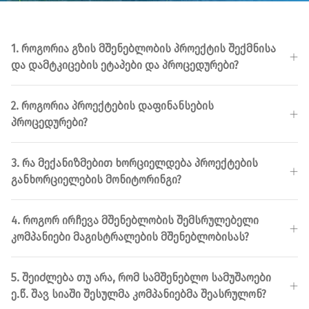
1. ᲠᲝᲒᲝᲠᲘᲐ ᲒᲖᲘᲡ ᲛᲨᲔᲜᲔᲑᲚᲝᲑᲘᲡ ᲞᲠᲝᲔᲥᲢᲘᲡ ᲨᲔᲥᲛᲜᲘᲡᲐ
ᲓᲐ ᲓᲐᲛᲢᲙᲘᲪᲔᲑᲘᲡ ᲔᲢᲐᲞᲔᲑᲘ ᲓᲐ ᲞᲠᲝᲪᲔᲓᲣᲠᲔᲑᲘ?
2. ᲠᲝᲒᲝᲠᲘᲐ ᲞᲠᲝᲔᲥᲢᲔᲑᲘᲡ ᲓᲐᲤᲘᲜᲐᲜᲡᲔᲑᲘᲡ
ᲞᲠᲝᲪᲔᲓᲣᲠᲔᲑᲘ?
3. ᲠᲐ ᲛᲔᲥᲐᲜᲘᲖᲛᲔᲑᲘᲗ ᲮᲝᲠᲪᲘᲔᲚᲓᲔᲑᲐ ᲞᲠᲝᲔᲥᲢᲔᲑᲘᲡ
ᲒᲐᲜᲮᲝᲠᲪᲘᲔᲚᲔᲑᲘᲡ ᲛᲝᲜᲘᲢᲝᲠᲘᲜᲒᲘ?
4. ᲠᲝᲒᲝᲠ ᲘᲠᲩᲔᲕᲐ ᲛᲨᲔᲜᲔᲑᲚᲝᲑᲘᲡ ᲨᲔᲛᲡᲠᲣᲚᲔᲑᲔᲚᲘ
ᲙᲝᲛᲞᲐᲜᲘᲔᲑᲘ ᲛᲐᲒᲘᲡᲢᲠᲐᲚᲔᲑᲘᲡ ᲛᲨᲔᲜᲔᲑᲚᲝᲑᲘᲡᲐᲡ?
5. ᲨᲔᲘᲫᲚᲔᲑᲐ ᲗᲣ ᲐᲠᲐ, ᲠᲝᲛ ᲡᲐᲛᲨᲔᲜᲔᲑᲚᲝ ᲡᲐᲛᲣᲨᲐᲝᲔᲑᲘ
Ე.Წ. ᲨᲐᲕ ᲡᲘᲐᲨᲘ ᲨᲔᲡᲣᲚᲛᲐ ᲙᲝᲛᲞᲐᲜᲘᲔᲑᲛᲐ ᲨᲔᲐᲡᲠᲣᲚᲝᲜ?