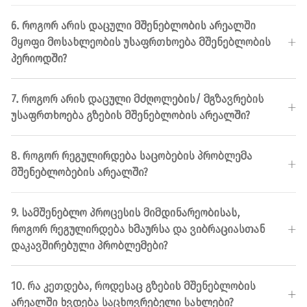
6. ᲠᲝᲒᲝᲠ ᲐᲠᲘᲡ ᲓᲐᲪᲣᲚᲘ ᲛᲨᲔᲜᲔᲑᲚᲝᲑᲘᲡ ᲐᲠᲔᲐᲚᲨᲘ
ᲛᲧᲝᲤᲘ ᲛᲝᲡᲐᲮᲚᲔᲝᲑᲘᲡ ᲣᲡᲐᲤᲠᲗᲮᲝᲔᲑᲐ ᲛᲨᲔᲜᲔᲑᲚᲝᲑᲘᲡ
ᲞᲔᲠᲘᲝᲓᲨᲘ?
7. ᲠᲝᲒᲝᲠ ᲐᲠᲘᲡ ᲓᲐᲪᲣᲚᲘ ᲛᲫᲦᲝᲚᲔᲑᲘᲡ/ ᲛᲒᲖᲐᲕᲠᲔᲑᲘᲡ
ᲣᲡᲐᲤᲠᲗᲮᲝᲔᲑᲐ ᲒᲖᲔᲑᲘᲡ ᲛᲨᲔᲜᲔᲑᲚᲝᲑᲘᲡ ᲐᲠᲔᲐᲚᲨᲘ?
8. ᲠᲝᲒᲝᲠ ᲠᲔᲒᲣᲚᲘᲠᲓᲔᲑᲐ ᲡᲐᲪᲝᲑᲔᲑᲘᲡ ᲞᲠᲝᲑᲚᲔᲛᲐ
ᲛᲨᲔᲜᲔᲑᲚᲝᲑᲔᲑᲘᲡ ᲐᲠᲔᲐᲚᲨᲘ?
9. ᲡᲐᲛᲨᲔᲜᲔᲑᲚᲝ ᲞᲠᲝᲪᲔᲡᲘᲡ ᲛᲘᲛᲓᲘᲜᲐᲠᲔᲝᲑᲘᲡᲐᲡ,
ᲠᲝᲒᲝᲠ ᲠᲔᲒᲣᲚᲘᲠᲓᲔᲑᲐ ᲮᲛᲐᲣᲠᲡᲐ ᲓᲐ ᲕᲘᲑᲠᲐᲪᲘᲐᲡᲗᲐᲜ
ᲓᲐᲙᲐᲕᲨᲘᲠᲔᲑᲣᲚᲘ ᲞᲠᲝᲑᲚᲔᲛᲔᲑᲘ?
10. ᲠᲐ ᲙᲔᲗᲓᲔᲑᲐ, ᲠᲝᲓᲔᲡᲐᲪ ᲒᲖᲔᲑᲘᲡ ᲛᲨᲔᲜᲔᲑᲚᲝᲑᲘᲡ
ᲐᲠᲔᲐᲚᲨᲘ ᲮᲕᲓᲔᲑᲐ ᲡᲐᲪᲮᲝᲕᲠᲔᲑᲔᲚᲘ ᲡᲐᲮᲚᲔᲑᲘ?