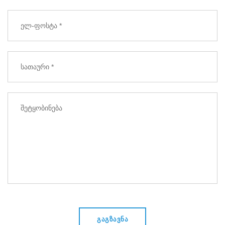
ᲒᲐᲒᲖᲐᲕᲜᲐ